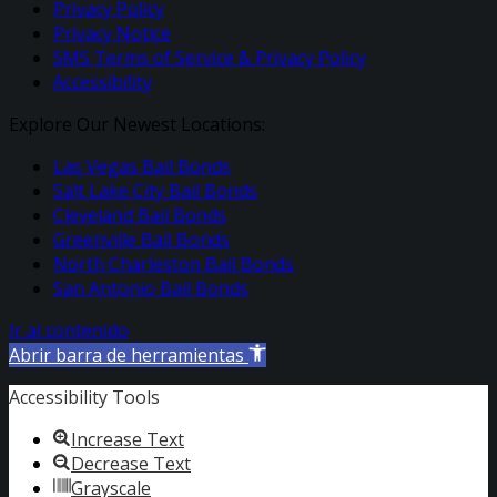
Privacy Policy
Privacy Notice
SMS Terms of Service & Privacy Policy
Accessibility
Explore Our Newest Locations:
Las Vegas Bail Bonds
Salt Lake City Bail Bonds
Cleveland Bail Bonds
Greenville Bail Bonds
North Charleston Bail Bonds
San Antonio Bail Bonds
Ir al contenido
Abrir barra de herramientas
Accessibility Tools
Increase Text
Decrease Text
Grayscale