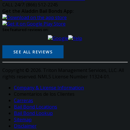
CALL 24/7: (866) 512-2245
Get the Aladdin Bail Bonds App:
See featured reviews on:
SEE ALL REVIEWS
Copyright © 2026. Triton Management Services, LLC. All
rights reserved. NMLS License Number 11324-01.
Company & License Information
Comentarios de los Clientes
Carreras
Bail Bond Locations
Bail Bond Lookup
Sitemap
Disclaimer